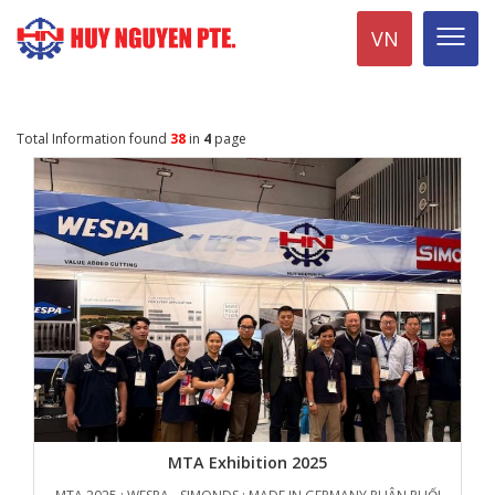
VN
Total Information found
38
in
4
page
MTA Exhibition 2025