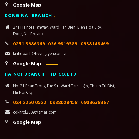
Google Map
DONG NAI BRANCH
:
271 Ha noi Highway, Ward Tan Bien, Bien Hoa City,
Dong Nai Province
0251 3686369
036 9819389
0988148469
-
-
kinhdoanh@huynguyen.com.vn
Google Map
HA NOI BRANCH : TD CO.LTD
:
No. 21 Phan Trong Tue Str, Ward Tam Hiệp, Thanh Trì Dist,
Ha Noi City
024 2260 0522
0938028458
0903638367
-
-
cokhitd2009@gmail.com
Google Map