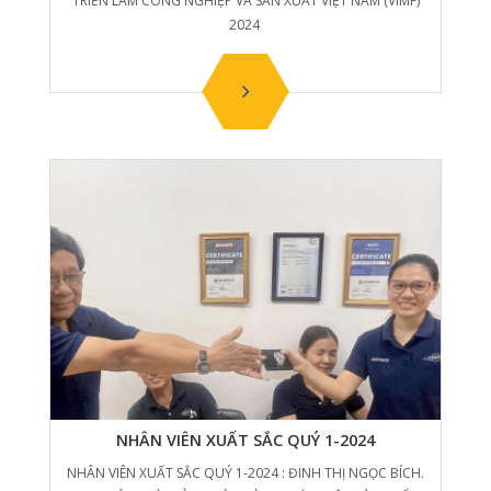
TRIỂN LÃM CÔNG NGHIỆP VÀ SẢN XUẤT VIỆT NAM (VIMF)
2024
NHÂN VIÊN XUẤT SẮC QUÝ 1-2024
NHÂN VIÊN XUẤT SẮC QUÝ 1-2024 : ĐINH THỊ NGỌC BÍCH.