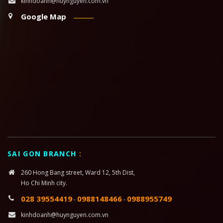
kinhdoanh@huynguyen.com.vn
Google Map
SAI GON BRANCH
:
260 Hong Bang street, Ward 12, 5th Dist,
Ho Chi Minh city.
028 39554419
0988148466
0988955749
-
-
kinhdoanh@huynguyen.com.vn