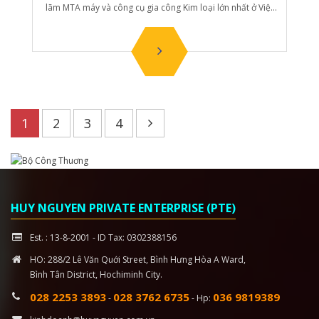
lãm MTA máy và công cụ gia công Kim loại lớn nhất ở Việt
nam vào thời gia n từ 06-08 July 2023.
1
2
3
4
HUY NGUYEN PRIVATE ENTERPRISE (PTE)
Est. : 13-8-2001 - ID Tax: 0302388156
HO: 288/2 Lê Văn Quới Street, Bình Hưng Hòa A Ward,
Bình Tân District, Hochiminh City.
028 2253 3893
028 3762 6735
036 9819389
-
- Hp: