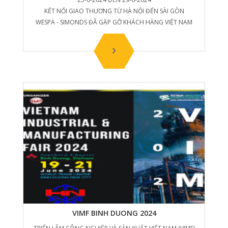
KẾT NỐI GIAO THƯƠNG TỪ HÀ NỘI ĐẾN SÀI GÒN
WESPA - SIMONDS ĐÃ GẶP GỠ KHÁCH HÀNG VIỆT NAM
VIMF BINH DUONG 2024