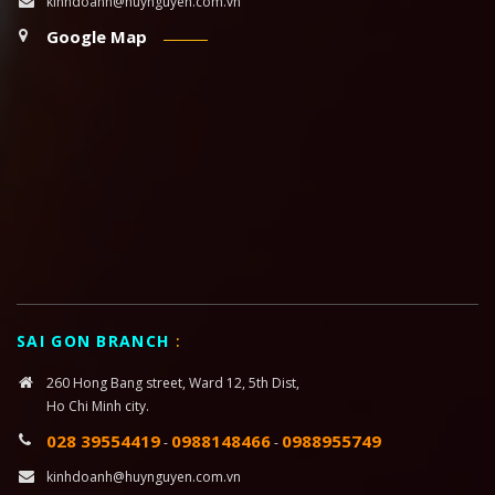
kinhdoanh@huynguyen.com.vn
Google Map
SAI GON BRANCH
:
260 Hong Bang street, Ward 12, 5th Dist,
Ho Chi Minh city.
028 39554419
0988148466
0988955749
-
-
kinhdoanh@huynguyen.com.vn