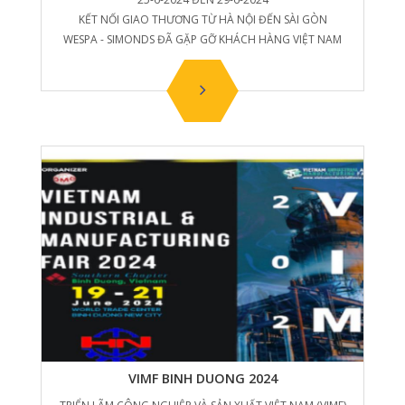
KẾT NỐI GIAO THƯƠNG TỪ HÀ NỘI ĐẾN SÀI GÒN
WESPA - SIMONDS ĐÃ GẶP GỠ KHÁCH HÀNG VIỆT NAM
VIMF BINH DUONG 2024