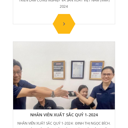
TRIỂN LÃM CÔNG NGHIỆP VÀ SẢN XUẤT VIỆT NAM (VIMF)
2024
NHÂN VIÊN XUẤT SẮC QUÝ 1-2024
NHÂN VIÊN XUẤT SẮC QUÝ 1-2024 : ĐINH THỊ NGỌC BÍCH.