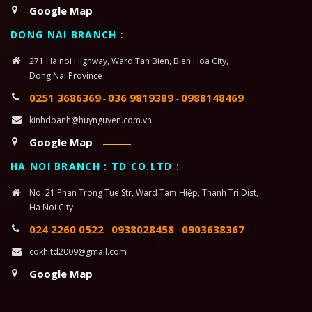
Google Map
DONG NAI BRANCH
:
271 Ha noi Highway, Ward Tan Bien, Bien Hoa City,
Dong Nai Province
0251 3686369
036 9819389
0988148469
-
-
kinhdoanh@huynguyen.com.vn
Google Map
HA NOI BRANCH : TD CO.LTD
:
No. 21 Phan Trong Tue Str, Ward Tam Hiệp, Thanh Trì Dist,
Ha Noi City
024 2260 0522
0938028458
0903638367
-
-
cokhitd2009@gmail.com
Google Map