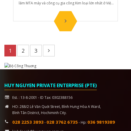
lãm MTA máy và công cụ gia công Kim loại lớn nhất ở Việt
nam vào thời gia n từ 06-08 July 2023.
1
2
3
HUY NGUYEN PRIVATE ENTERPRISE (PTE)
Est. : 13-8-2001 - ID Tax: 0302388156
HO: 288/2 Lê Văn Quới Street, Bình Hưng Hòa A Ward,
Bình Tân District, Hochiminh City.
028 2253 3893
028 3762 6735
036 9819389
-
- Hp: