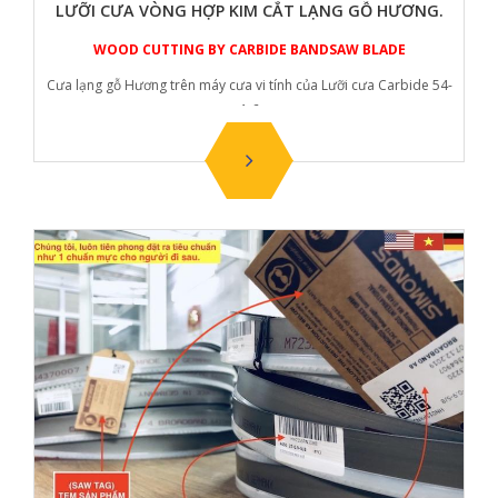
LƯỠI CƯA VÒNG HỢP KIM CẮT LẠNG GỖ HƯƠNG.
WOOD CUTTING BY CARBIDE BANDSAW BLADE
Cưa lạng gỗ Hương trên máy cưa vi tính của Lưỡi cưa Carbide 54-
1.6
Hot line
0988 148 466
0903 732 237