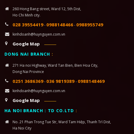
260 Hong Bang street, Ward 12, 5th Dist,
Ho Chi Minh city.
028 39554419
0988148466
0988955749
-
-
kinhdoanh@huynguyen.com.vn
Google Map
DONG NAI BRANCH
:
271 Ha noi Highway, Ward Tan Bien, Bien Hoa City,
Dong Nai Province
0251 3686369
036 9819389
0988148469
-
-
kinhdoanh@huynguyen.com.vn
Google Map
HA NOI BRANCH : TD CO.LTD
:
No. 21 Phan Trong Tue Str, Ward Tam Hiệp, Thanh Trì Dist,
Ha Noi City