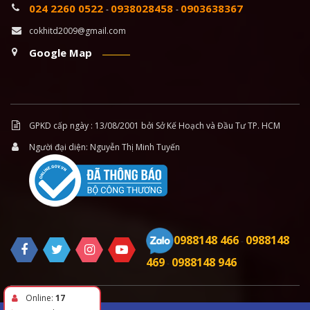
024 2260 0522
0938028458
0903638367
-
-
cokhitd2009@gmail.com
Google Map
GPKD cấp ngày : 13/08/2001 bởi Sở Kế Hoạch và Đầu Tư TP. HCM
Người đại diện: Nguyễn Thị Minh Tuyến
0988148 466
0988148
-
469
0988148 946
-
Online:
17