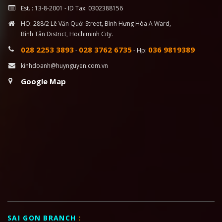
Est. : 13-8-2001 - ID Tax: 0302388156
HO: 288/2 Lê Văn Quới Street, Bình Hưng Hòa A Ward,
Bình Tân District, Hochiminh City.
028 2253 3893
028 3762 6735
036 9819389
-
- Hp:
kinhdoanh@huynguyen.com.vn
Google Map
SAI GON BRANCH
: