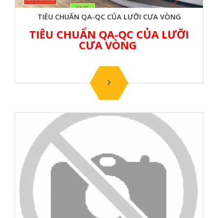
TIÊU CHUẨN QA-QC CỦA LƯỠI CƯA VÒNG
TIÊU CHUẨN QA-QC CỦA LƯỠI
CƯA VÒNG