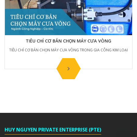
TIÊU CHÍ CƠ BẢN CHỌN MÁY CƯA VÒNG
Í CƠ BẢN CHỌN MÁY CƯA VÒNG TRONG GIA CÔNG KIM LOẠI
CẮT ỐN
HUY NGUYEN PRIVATE ENTERPRISE (PTE)