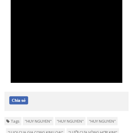
Tags
"HUY NGUYEN"
"HUY NGUYEN"
"HUY NGUYEN"
"LUOI CUA GIA CONG KIM LOAI"
"LƯỠI CƯA VÒNG HỢP KIM"