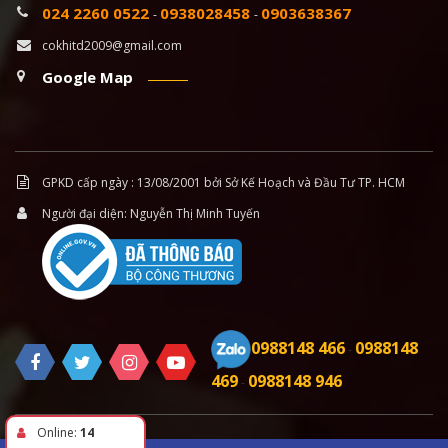
024 2260 0522
0938028458
0903638367
-
-
cokhitd2009@gmail.com
Google Map
GPKD cấp ngày : 13/08/2001 bởi Sở Kế Hoạch và Đầu Tư TP. HCM
Người đại diện: Nguyễn Thị Minh Tuyến
0988148 466
0988148
-
469
0988148 946
-
Online:
14