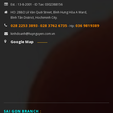
Est. : 13-8-2001 - ID Tax: 0302388156
HO: 288/2 Lê Văn Quới Street, Bình Hưng Hòa A Ward,
Bình Tân District, Hochiminh City.
028 2253 3893
028 3762 6735
036 9819389
-
- Hp:
kinhdoanh@huynguyen.com.vn
Google Map
SAI GON BRANCH
: