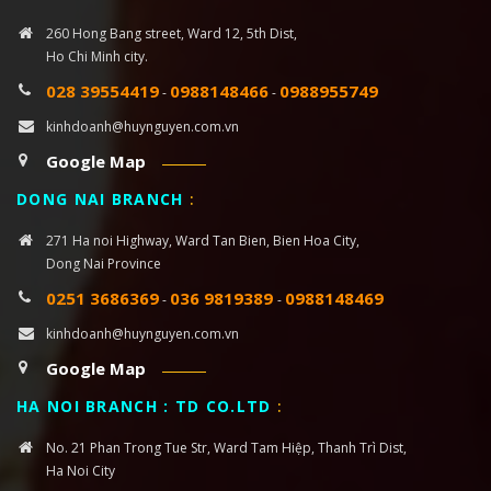
260 Hong Bang street, Ward 12, 5th Dist,
Ho Chi Minh city.
028 39554419
0988148466
0988955749
-
-
kinhdoanh@huynguyen.com.vn
Google Map
DONG NAI BRANCH
:
271 Ha noi Highway, Ward Tan Bien, Bien Hoa City,
Dong Nai Province
0251 3686369
036 9819389
0988148469
-
-
kinhdoanh@huynguyen.com.vn
Google Map
HA NOI BRANCH : TD CO.LTD
:
No. 21 Phan Trong Tue Str, Ward Tam Hiệp, Thanh Trì Dist,
Ha Noi City