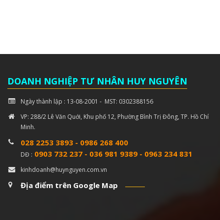
DOANH NGHIỆP TƯ NHÂN HUY NGUYÊN
Ngày thành lập : 13-08-2001 - MST: 0302388156
VP: 288/2 Lê Văn Quới, Khu phố 12, Phường Bình Trị Đông, TP. Hồ Chí
Minh.
028 2253 3893
-
0986 268 400
0903 732 237
-
036 981 9389
-
0963 234 831
DĐ :
kinhdoanh@huynguyen.com.vn
Địa điểm trên Google Map