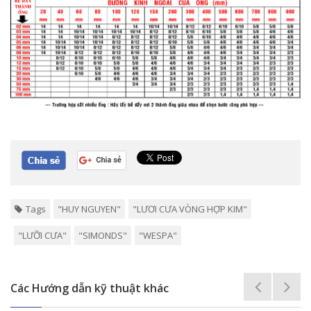
Tags
"HUY NGUYEN"
"LƯƠI CƯA VÒNG HỢP KIM"
"LƯỠI CƯA"
"SIMONDS"
"WESPA"
Các Hướng dẫn kỹ thuật khác