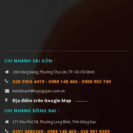
CHI NHÁNH SÀI GÒN
:
260 Hồng Bàng, Phường Chợ Lớn, TP. Hồ Chí Minh.
028 3955 4419
-
0988 148 466
-
0988 955 749
kinhdoanh@huynguyen.com.vn
Địa điểm trên Google Map
CHI NHÁNH ĐỒNG NAI
:
271 Khu Phố 5B, Phường Long Bình, Tỉnh Đồng Nai.
0251 3686369
-
0988 148 469
-
036 981 9389