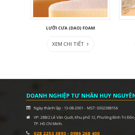
LƯỠI CƯA (DAO) FOAM
XEM CHI TIẾT
DOANH NGHIỆP TƯ NHÂN HUY NGUYÊ
Ngày thành lập : 13-08-2001 - MST: 0302388156
VP: 288/2 Lê Văn Quới, Khu phố 12, Phường Bình Trị Đôn
TP. Hồ Chí Minh.
028 2253 3893
-
0986 268 400