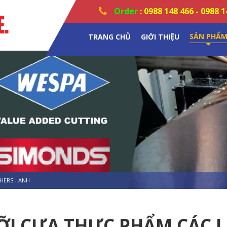
Order
:
0988 148 466
-
0988 1
SẢN PHẨ
TRANG CHỦ
GIỚI THIỆU
HERS - ANH
ỠI CƯA THỰC PHẨM CÁC L