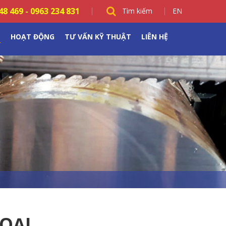
48 469
-
0963 234 831
Tìm kiếm
EN
M
HOẠT ĐỘNG
TƯ VẤN KỸ THUẬT
LIÊN HỆ
OẠI