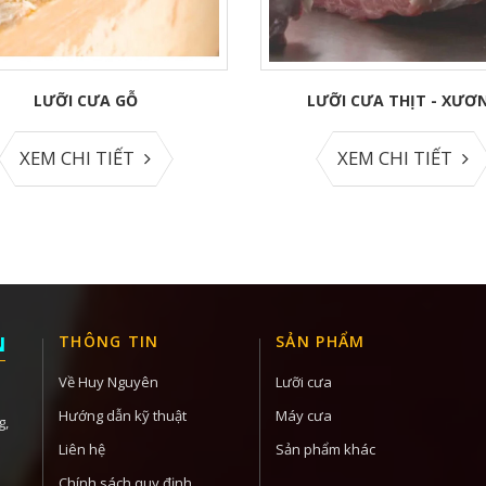
LƯỠI CƯA GỖ
LƯỠI CƯA THỊT - XƯƠ
XEM CHI TIẾT
XEM CHI TIẾT
N
THÔNG TIN
SẢN PHẨM
Về Huy Nguyên
Lưỡi cưa
Hướng dẫn kỹ thuật
Máy cưa
g,
Liên hệ
Sản phẩm khác
Chính sách quy định