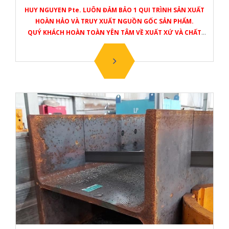
HUY NGUYEN Pte. LUÔN ĐẢM BẢO 1 QUI TRÌNH SẢN XUẤT
HOÀN HẢO VÀ TRUY XUẤT NGUỒN GỐC SẢN PHẨM.
QUÝ KHÁCH HOÀN TOÀN YÊN TÂM VỀ XUẤT XỨ VÀ CHẤT
LƯỢNG SẢN PHẨM