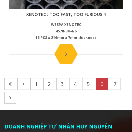
XENOTEC : TOO FAST, TOO FURIOUS 4
WESPA XENOTEC
4570-34-4/6
15 PCS x 216mm x 7mm thickness
Steel JIS STK400
1
2
3
4
5
6
7
DOANH NGHIỆP TƯ NHÂN HUY NGUYÊN