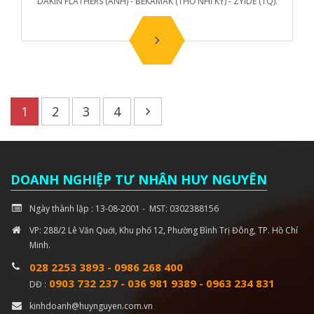
DAKIN FLATHERS (ANH) - BEKAMAK (THỔ NHĨ KỲ) - ZYIDE (TQ).
1
2
3
4
DOANH NGHIỆP TƯ NHÂN HUY NGUYÊN
Ngày thành lập : 13-08-2001 - MST: 0302388156
VP: 288/2 Lê Văn Quới, Khu phố 12, Phường Bình Trị Đông, TP. Hồ Chí
Minh.
028 2253 3893
-
0986 268 400
0903 732 237
-
036 981 9389
-
0963 234 831
DĐ :
kinhdoanh@huynguyen.com.vn