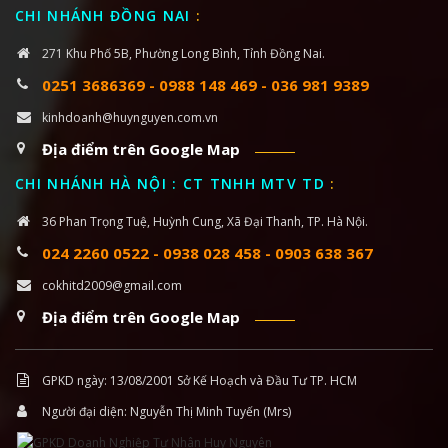
CHI NHÁNH ĐỒNG NAI
:
271 Khu Phố 5B, Phường Long Bình, Tỉnh Đồng Nai.
0251 3686369
-
0988 148 469
-
036 981 9389
kinhdoanh@huynguyen.com.vn
Địa điểm trên Google Map
CHI NHÁNH HÀ NỘI : CT TNHH MTV TD
:
36 Phan Trọng Tuệ, Huỳnh Cung, Xã Đại Thanh, TP. Hà Nội.
024 2260 0522
-
0938 028 458
-
0903 638 367
cokhitd2009@gmail.com
Địa điểm trên Google Map
GPKD ngày: 13/08/2001 Sở Kế Hoạch và Đầu Tư TP. HCM
Người đại diện: Nguyễn Thị Minh Tuyến (Mrs)