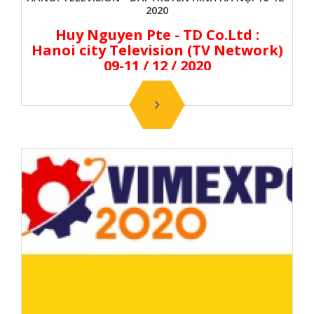
2020
Huy Nguyen Pte - TD Co.Ltd :
Hanoi city Television (TV Network)
09-11 / 12 / 2020
HUY NGUYEN Pte.
Được cấp Giấy Chứng nhận Hệ
thống Quản lý Chất lượng
ISO 9001 - 2015
QUACERT VIETNAM