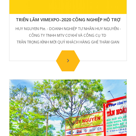
TRIỂN LÃM VIMEXPO-2020 CÔNG NGHIỆP HỖ TRỢ
HUY NGUYEN Pte. - DOANH NGHIỆP TƯ NHÂN HUY NGUYÊN -
CÔNG TY TNHH MTV CƠ KHÍ VÀ CÔNG CỤ TD
TRÂN TRỌNG KÌNH MỜI QUÝ KHÁCH HÀNG GHÉ THĂM GIAN
TRIỂN LÃM SỐ 117 - HỘI CHỢ VIMEXPOR 2020 - CÔNG NGHIỆP
HỖ TRỢ
TỪ NGÀY 09 ĐẾN NGÀY 11-12-2020.
HÃY ĐẾN VÀ THAM QUAN KỸ THUẬT CƯA GIA CÔNG KIM LOẠI -
GỖ - THỤC PHẨM - MÁY CƯA ĐA NĂNG
https://en.vimexpo.com.vn