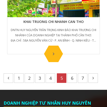
KHAI TRUONG CHI NHANH CAN THO
DNTN HUY NGUYÊN TRÂN TRỌNG KINH BÁO KHAI TRƯƠNG CHI
NHÁNH CỦA DOANH NGHIỆP TẠI THÀNH PHỐ CẦN THƠ.
ĐỊA CHỈ : 58A NGUYỄN VĂN CỪ - P. AN BÌNH - Q. NINH KIỀU - TP.
CAN THƠ.
ĐT : 0988 148 946 / 0388 628 816
EMAIL : ketoan-cantho@huynguyen.com.vn
1
2
3
4
5
6
7
DOANH NGHIỆP TƯ NHÂN HUY NGUYÊN