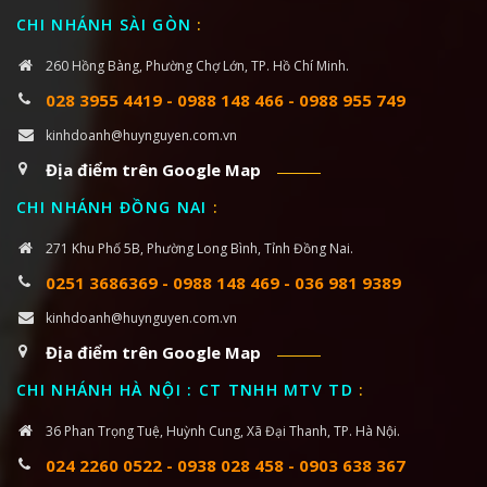
CHI NHÁNH SÀI GÒN
:
260 Hồng Bàng, Phường Chợ Lớn, TP. Hồ Chí Minh.
028 3955 4419
-
0988 148 466
-
0988 955 749
kinhdoanh@huynguyen.com.vn
Địa điểm trên Google Map
CHI NHÁNH ĐỒNG NAI
:
271 Khu Phố 5B, Phường Long Bình, Tỉnh Đồng Nai.
0251 3686369
-
0988 148 469
-
036 981 9389
kinhdoanh@huynguyen.com.vn
Địa điểm trên Google Map
CHI NHÁNH HÀ NỘI : CT TNHH MTV TD
:
36 Phan Trọng Tuệ, Huỳnh Cung, Xã Đại Thanh, TP. Hà Nội.
024 2260 0522
-
0938 028 458
-
0903 638 367