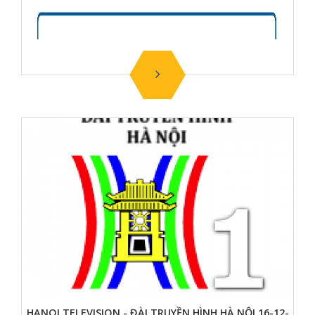
HANOI TELEVISION - ĐÀI TRUYỀN HÌNH HÀ NỘI 16-12-