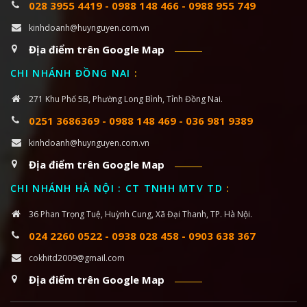
028 3955 4419
-
0988 148 466
-
0988 955 749
kinhdoanh@huynguyen.com.vn
Địa điểm trên Google Map
CHI NHÁNH ĐỒNG NAI
:
271 Khu Phố 5B, Phường Long Bình, Tỉnh Đồng Nai.
0251 3686369
-
0988 148 469
-
036 981 9389
kinhdoanh@huynguyen.com.vn
Địa điểm trên Google Map
CHI NHÁNH HÀ NỘI : CT TNHH MTV TD
:
36 Phan Trọng Tuệ, Huỳnh Cung, Xã Đại Thanh, TP. Hà Nội.
024 2260 0522
-
0938 028 458
-
0903 638 367
cokhitd2009@gmail.com
Địa điểm trên Google Map