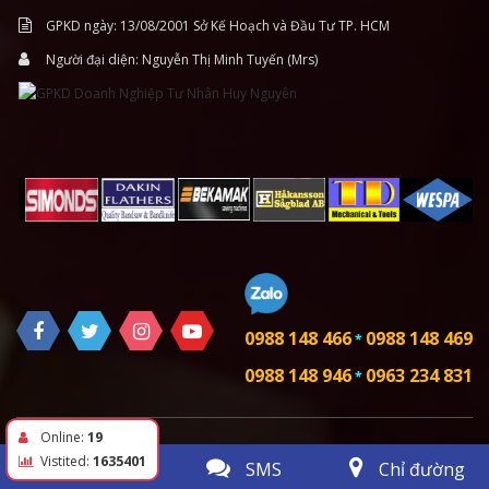
GPKD ngày: 13/08/2001 Sở Kế Hoạch và Đầu Tư TP. HCM
Người đại diện: Nguyễn Thị Minh Tuyến (Mrs)
0988 148 466
0988 148 469
*
0988 148 946
0963 234 831
*
Online:
19
Vistited:
1635401
Gọi điện
SMS
Chỉ đường
Copyright © 2019
HUY NGUYÊN
Thiết kế web :
TRUST.vn