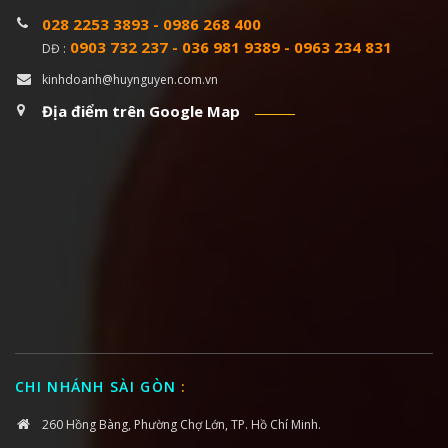
028 2253 3893
-
0986 268 400
0903 732 237
-
036 981 9389
-
0963 234 831
DĐ :
kinhdoanh@huynguyen.com.vn
Địa điểm trên Google Map
CHI NHÁNH SÀI GÒN
:
260 Hồng Bàng, Phường Chợ Lớn, TP. Hồ Chí Minh.