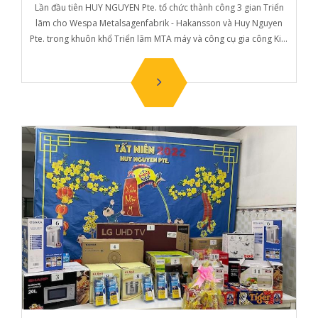
Lần đầu tiên HUY NGUYEN Pte. tổ chức thành công 3 gian Triển
lãm cho Wespa Metalsagenfabrik - Hakansson và Huy Nguyen
Pte. trong khuôn khổ Triển lãm MTA máy và công cụ gia công Kim
loại lớn nhất ở Việt nam vào thời gia n từ 06-08 July 2023.