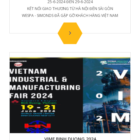
25-6-2024 ĐẾN 29-6-2024
KẾT NỐI GIAO THƯƠNG TỪ HÀ NỘI ĐẾN SÀI GÒN
WESPA - SIMONDS ĐÃ GẶP GỠ KHÁCH HÀNG VIỆT NAM
VIMF BINH DUONG 2024