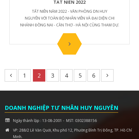
TAT NIEN 2022
TẤT NIÊN NĂM 2022 - VĂN PHÒNG DN HUY
NGUYÊN VỚI TOÀN BỘ NHÂN VIÊN VÀ ĐẠI DIỆN CHI
NHÁNH ĐỒNG NAI - CẦN THƠ - HÀ NỘI CÙNG THAM DỰ.
1
2
3
4
5
6
DOANH NGHIỆP TƯ NHÂN HUY NGUYÊN
Ngày thành lập : 13-08-2001 - MST: 0302388156
VP: 288/2 Lê Văn Quới, Khu phố 12, Phường Bình Trị Đông, TP. Hồ Chí
Minh.