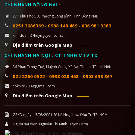
CHI NHÁNH ĐỒNG NAI
:
271 Khu Phố 5B, Phường Long Bình, Tỉnh Đồng Nai.
0251 3686369
-
0988 148 469
-
036 981 9389
kinhdoanh@huynguyen.com.vn
Địa điểm trên Google Map
CHI NHÁNH HÀ NỘI : CT TNHH MTV TD
:
36 Phan Trọng Tuệ, Huỳnh Cung, Xã Đại Thanh, TP. Hà Nội.
024 2260 0522
-
0938 028 458
-
0903 638 367
cokhitd2009@gmail.com
Địa điểm trên Google Map
GPKD ngày: 13/08/2001 Sở Kế Hoạch và Đầu Tư TP. HCM
Người đại diện: Nguyễn Thị Minh Tuyến (Mrs)