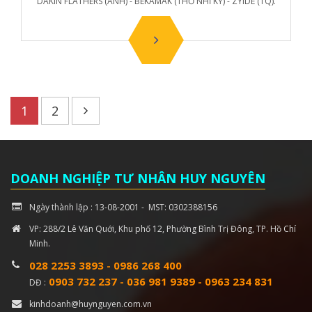
DAKIN FLATHERS (ANH) - BEKAMAK (THỔ NHĨ KỲ) - ZYIDE (TQ).
1
2
DOANH NGHIỆP TƯ NHÂN HUY NGUYÊN
Ngày thành lập : 13-08-2001 - MST: 0302388156
VP: 288/2 Lê Văn Quới, Khu phố 12, Phường Bình Trị Đông, TP. Hồ Chí
Minh.
028 2253 3893
-
0986 268 400
0903 732 237
-
036 981 9389
-
0963 234 831
DĐ :
kinhdoanh@huynguyen.com.vn