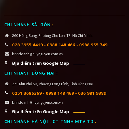
CHI NHÁNH SÀI GÒN
:
260 Hồng Bàng, Phường Chợ Lớn, TP. Hồ Chí Minh.
028 3955 4419
-
0988 148 466
-
0988 955 749
kinhdoanh@huynguyen.com.vn
Địa điểm trên Google Map
CHI NHÁNH ĐỒNG NAI
:
271 Khu Phố 5B, Phường Long Bình, Tỉnh Đồng Nai.
0251 3686369
-
0988 148 469
-
036 981 9389
kinhdoanh@huynguyen.com.vn
Địa điểm trên Google Map
CHI NHÁNH HÀ NỘI : CT TNHH MTV TD
: