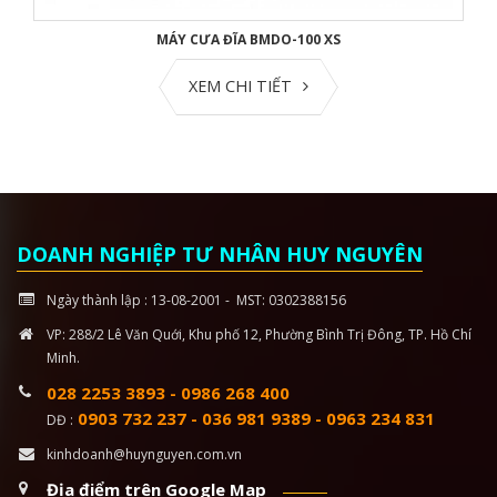
CƯA ĐĨA BMDO-100 XS
MÁY CƯA VÒNG
XEM CHI TIẾT
XEM 
DOANH NGHIỆP TƯ NHÂN HUY NGUYÊN
Ngày thành lập : 13-08-2001 - MST: 0302388156
VP: 288/2 Lê Văn Quới, Khu phố 12, Phường Bình Trị Đông, TP. Hồ Chí
Minh.
028 2253 3893
-
0986 268 400
0903 732 237
-
036 981 9389
-
0963 234 831
DĐ :
kinhdoanh@huynguyen.com.vn
Địa điểm trên Google Map