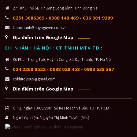
271 Khu Phố 5B, Phường Long Bình, Tỉnh Đồng Nai.
0251 3686369
-
0988 148 469
-
036 981 9389
kinhdoanh@huynguyen.com.vn
Địa điểm trên Google Map
CHI NHÁNH HÀ NỘI : CT TNHH MTV TD
:
36 Phan Trọng Tuệ, Huỳnh Cung, Xã Đại Thanh, TP. Hà Nội.
024 2260 0522
-
0938 028 458
-
0903 638 367
cokhitd2009@gmail.com
Địa điểm trên Google Map
GPKD ngày: 13/08/2001 Sở Kế Hoạch và Đầu Tư TP. HCM
Người đại diện: Nguyễn Thị Minh Tuyến (Mrs)