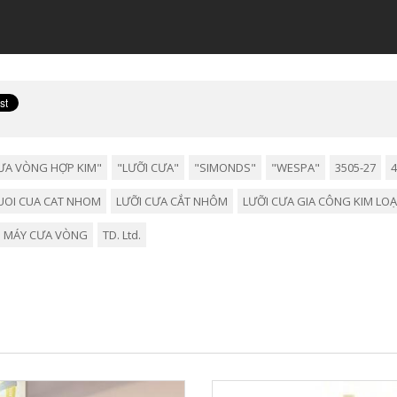
CƯA VÒNG HỢP KIM"
"LƯỠI CƯA"
"SIMONDS"
"WESPA"
3505-27
4
UOI CUA CAT NHOM
LƯỠI CƯA CẮT NHÔM
LƯỠI CƯA GIA CÔNG KIM LOẠ
MÁY CƯA VÒNG
TD. Ltd.