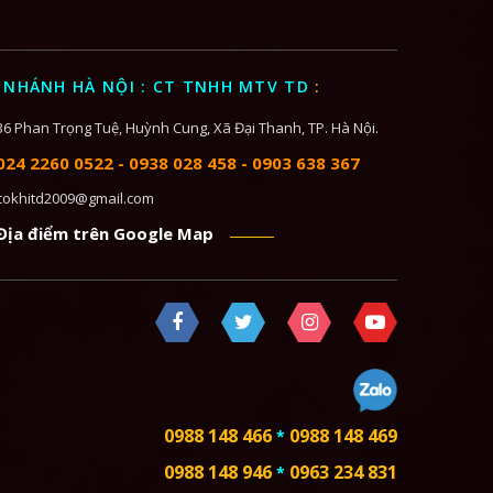
 NHÁNH HÀ NỘI : CT TNHH MTV TD
:
36 Phan Trọng Tuệ, Huỳnh Cung, Xã Đại Thanh, TP. Hà Nội.
024 2260 0522
-
0938 028 458
-
0903 638 367
cokhitd2009@gmail.com
Địa điểm trên Google Map
0988 148 466
0988 148 469
*
0988 148 946
0963 234 831
*