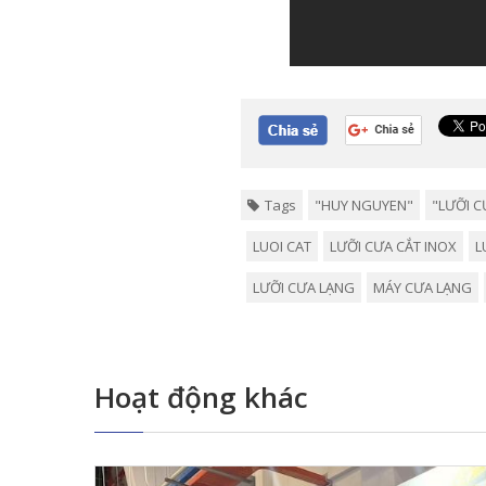
Tags
"HUY NGUYEN"
"LƯỠI 
LUOI CAT
LƯỠI CƯA CẮT INOX
L
LƯỠI CƯA LẠNG
MÁY CƯA LẠNG
Hoạt động khác