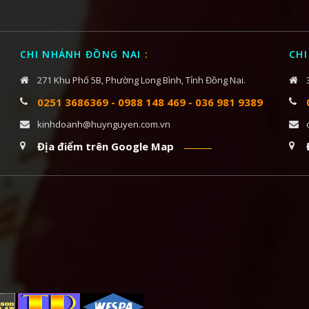
CHI NHÁNH ĐỒNG NAI
:
CHI
271 Khu Phố 5B, Phường Long Bình, Tỉnh Đồng Nai.
0251 3686369
-
0988 148 469
-
036 981 9389
kinhdoanh@huynguyen.com.vn
Địa điểm trên Google Map