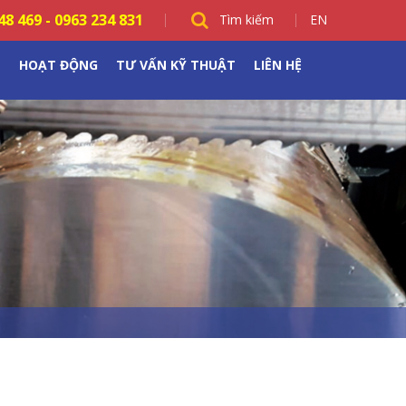
48 469
-
0963 234 831
Tìm kiếm
EN
M
HOẠT ĐỘNG
TƯ VẤN KỸ THUẬT
LIÊN HỆ