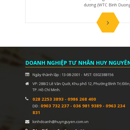
dương (WTC Bình Duong
DOANH NGHIỆP TƯ NHÂN HUY NGUYÊ
Ngày thành lập : 13-08-2001 - MST: 0302388156
VP: 288/2 Lê Văn Quới, Khu phố 12, Phường Bình Trị Đôn
TP. Hồ Chí Minh.
028 2253 3893
-
0986 268 400
0903 732 237
-
036 981 9389
-
0963 234
DĐ :
831
kinhdoanh@huynguyen.com.vn