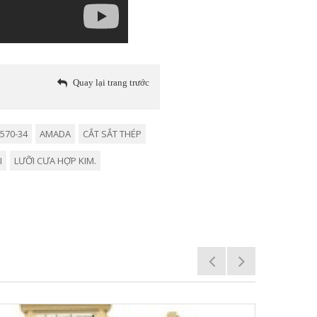
Quay lại trang trước
570-34
AMADA
CẮT SẮT THÉP
I
LƯỠI CƯA HỢP KIM.