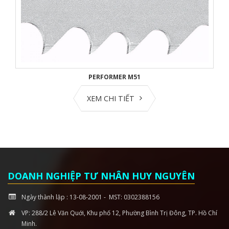
PERFORMER M51
XEM CHI TIẾT
DOANH NGHIỆP TƯ NHÂN HUY NGUYÊN
Ngày thành lập : 13-08-2001 - MST: 0302388156
VP: 288/2 Lê Văn Quới, Khu phố 12, Phường Bình Trị Đông, TP. Hồ Chí
Minh.