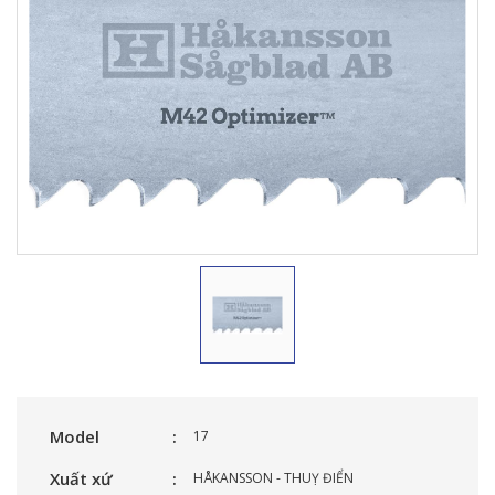
Model
17
Xuất xứ
HÅKANSSON - THUỴ ĐIỂN