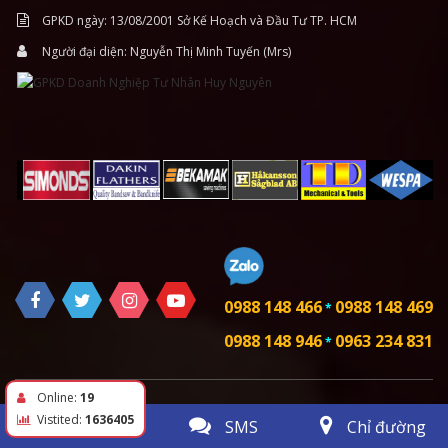
GPKD ngày: 13/08/2001 Sở Kế Hoạch và Đầu Tư TP. HCM
Người đại diện: Nguyễn Thị Minh Tuyến (Mrs)
0988 148 466
0988 148 469
*
0988 148 946
0963 234 831
*
Online:
19
Vistited:
1636405
Gọi điện
SMS
Chỉ đường
Copyright © 2019
HUY NGUYÊN
Thiết kế web :
TRUST.vn