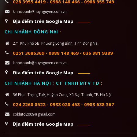
028 3955 4419
-
0988 148 466
-
0988 955 749
kinhdoanh@huynguyen.com.vn
Địa điểm trên Google Map
CHI NHÁNH ĐỒNG NAI
:
271 Khu Phố 5B, Phường Long Bình, Tỉnh Đồng Nai.
0251 3686369
-
0988 148 469
-
036 981 9389
kinhdoanh@huynguyen.com.vn
Địa điểm trên Google Map
CHI NHÁNH HÀ NỘI : CT TNHH MTV TD
:
36 Phan Trọng Tuệ, Huỳnh Cung, Xã Đại Thanh, TP. Hà Nội.
024 2260 0522
-
0938 028 458
-
0903 638 367
cokhitd2009@gmail.com
Địa điểm trên Google Map