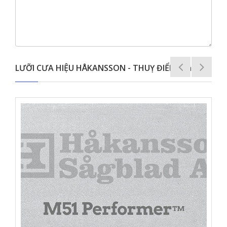
LƯỠI CƯA HIỆU HÅKANSSON - THUỴ ĐIỂN khác