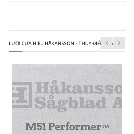
LƯỠI CƯA HIỆU HÅKANSSON - THUỴ ĐIỂN khác