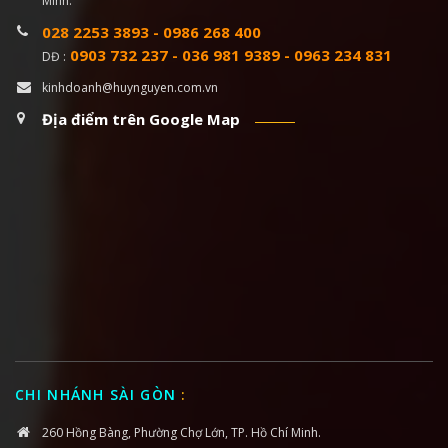
Minh.
028 2253 3893
-
0986 268 400
0903 732 237
-
036 981 9389
-
0963 234 831
DĐ :
kinhdoanh@huynguyen.com.vn
Địa điểm trên Google Map
CHI NHÁNH SÀI GÒN
:
260 Hồng Bàng, Phường Chợ Lớn, TP. Hồ Chí Minh.