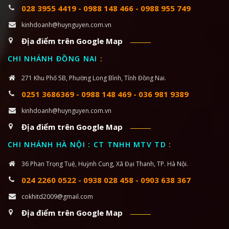
028 3955 4419
-
0988 148 466
-
0988 955 749
kinhdoanh@huynguyen.com.vn
Địa điểm trên Google Map
CHI NHÁNH ĐỒNG NAI
:
271 Khu Phố 5B, Phường Long Bình, Tỉnh Đồng Nai.
0251 3686369
-
0988 148 469
-
036 981 9389
kinhdoanh@huynguyen.com.vn
Địa điểm trên Google Map
CHI NHÁNH HÀ NỘI : CT TNHH MTV TD
:
36 Phan Trọng Tuệ, Huỳnh Cung, Xã Đại Thanh, TP. Hà Nội.
024 2260 0522
-
0938 028 458
-
0903 638 367
cokhitd2009@gmail.com
Địa điểm trên Google Map