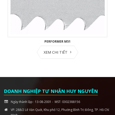
PERFORMER M51
XEM CHI TIẾT
DOANH NGHIỆP TƯ NHÂN HUY NGUYÊN
Ngày thành lập : 13-08-2001 - MST: 0302388156
VP: 288/2 Lê Văn Quới, Khu phố 12, Phường Bình Trị Đông, TP. Hồ Chí