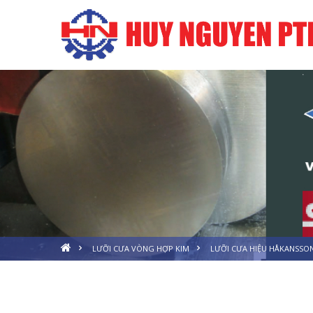
LƯỠI CƯA VÒNG HỢP KIM
LƯỠI CƯA HIỆU HÅKANSSON