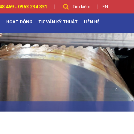
48 469
-
0963 234 831
Tìm kiếm
EN
M
HOẠT ĐỘNG
TƯ VẤN KỸ THUẬT
LIÊN HỆ