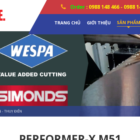
Order
:
0988 148 466
-
0988 1
SẢN PHẨ
TRANG CHỦ
GIỚI THIỆU
 - THUỴ ĐIỂN
PERFORMER-X M51