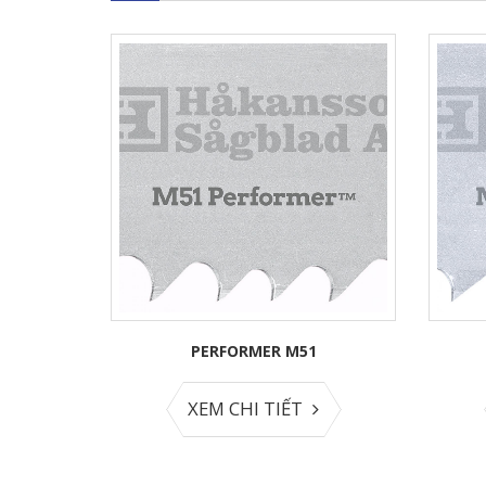
1
ALLPOWER
XEM CHI TIẾT