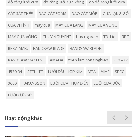
độ căng lưỡi cưa
độ căng lưỡi cưa vòng
đo độ căng lưỡi cưa
CẮT SẮT THÉP
DAO CẮT FOAM
DAO CẮT MỐP
CƯA LẠNG GỖ
CUA VI TÌNH
may cua
MÁY CƯA LẠNG
MÁY CƯA VÒNG
MÁY CƯA VÒNG.
"HUY NGUYEN"
huy nguyen
TD. Ltd.
RP7
BEKA-MAK.
BANDSAW BLADE
BANDSAW BLADE.
BANDSAW MACHINE
AMADA
trien lam cong nghiep
3505-27
4570-34
STELLITE
LƯỠI ĐẦU HỢP KIM
MTA
VIMF
SECC
3660
HAKANSSON
LƯỠI CƯA THỤY ĐIỂN
LƯỠI CƯA ĐỨC
LƯỠI CƯA MỸ
Hoạt động khác